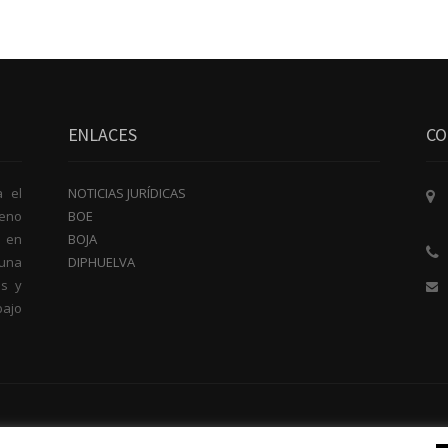
ENLACES
CO
a el
NOTICIAS JURÍDICAS
reno
BOE
e en
BOJA
una
DIPHUELVA
os y
bajo
web Diseño Web y Posicionamento |
Web para Abogados