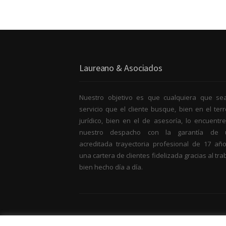
Laureano & Asociados
Nuestro objetivo es que cualquiera que se
servicio que el cliente busque, bien en el ter
jurídico, bien en el de asesoría, lo encuentr
nuestro despacho con la garantía de 
acreditada trayectoria profesional de 17 añ
una cartera de clientes fidelizada gracias al tra
bien hecho día a día.
© 2015 Laureano & Asociados |
Aviso Legal
| E