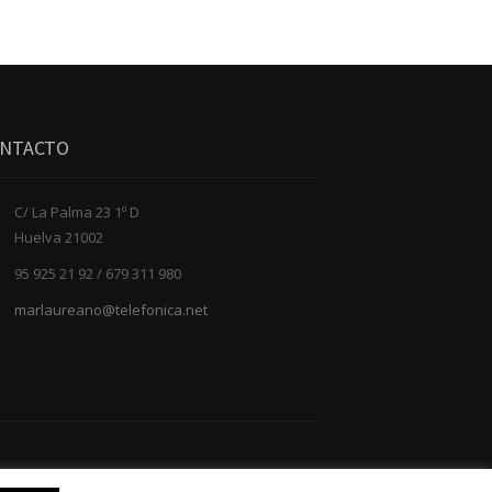
NTACTO
C/ La Palma 23 1º D
Huelva 21002
95 925 21 92 / 679 311 980
marlaureano@telefonica.net