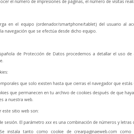
cer el número de impresiones de páginas, el número de visitas realiz
rga en el equipo (ordenador/smartphone/tablet) del usuario al a
la navegación que se efectúa desde dicho equipo.
a Española de Protección de Datos procedemos a detallar el uso de
e.
kies:
emporales que solo existen hasta que cierras el navegador que estás
okies que permanecen en tu archivo de cookies después de que hayas
es a nuestra web.
 este sitio web son:
de sesión. El parámetro
xxx
es una combinación de números y letras qu
Se instala tanto como cookie de crearpaginaeweb.com como 