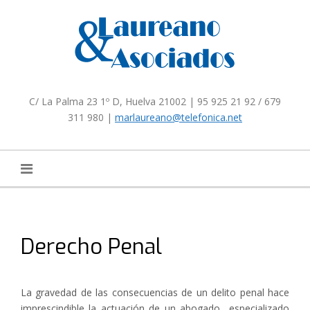
Skip
to
content
C/ La Palma 23 1º D, Huelva 21002 | 95 925 21 92 / 679
311 980 |
marlaureano@telefonica.net
Derecho Penal
La gravedad de las consecuencias de un delito penal hace
imprescindible la actuación de un abogado especializado