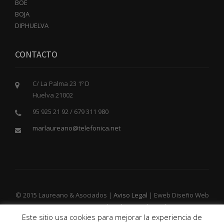
BOE
BOJA
DIPHUELVA
CONTACTO
C/ La Palma 23 1º D
Huelva 21002
95 925 21 92 / 679 311 980
marlaureano@telefonica.net
© 2015 Laureano & Asociados |
Aviso Legal
| Eweb Diseño Web
y Posicionamento |
Web para Abogados
Este sitio usa cookies para mejorar la experiencia de