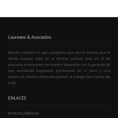
Laureano & Asociados
Nuestro objetivo es que cualquiera que sea el servicio que el
cliente busque, bien en el terreno jurídico, bien en el de
asesoría, lo encuentre en nuestro despacho con la garantía de
una acreditada trayectoria profesional de 17 años y una
cartera de clientes fidelizada gracias al trabajo bien hecho día
a día.
ENLACES
NOTICIAS JURÍDICAS